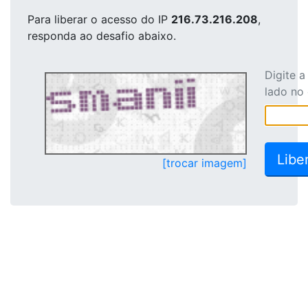
Para liberar o acesso
do IP
216.73.216.208
,
responda ao desafio abaixo.
Digite 
lado no
[trocar imagem]